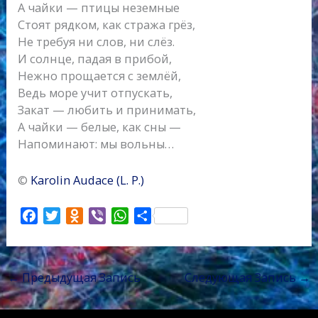
А чайки — птицы неземные
Стоят рядком, как стража грёз,
Не требуя ни слов, ни слёз.
И солнце, падая в прибой,
Нежно прощается с землёй,
Ведь море учит отпускать,
Закат — любить и принимать,
А чайки — белые, как сны —
Напоминают: мы вольны…
©
Karolin Audace (L. P.)
F
T
O
V
W
О
a
w
d
i
h
т
c
i
n
b
a
п
e
t
o
e
t
р
←
Предыдущая Запись
Следующая Запись
→
b
t
k
r
s
а
o
e
l
A
в
o
r
a
p
и