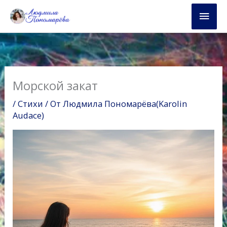
Перейти
Глав
к
содержимому
мен
Морской закат
/
Стихи
/ От
Людмила Пономарёва(Karolin
Audace)