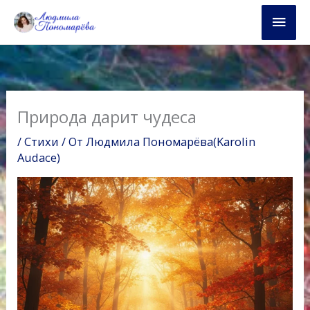
Перейти
Глав
к
содержимому
мен
Природа дарит чудеса
/
Стихи
/ От
Людмила Пономарёва(Karolin
Audace)