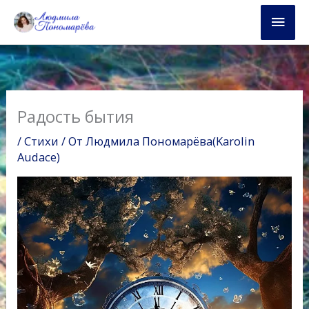
Перейти
Глав
к
содержимому
мен
Радость бытия
/
Стихи
/ От
Людмила Пономарёва(Karolin
Audace)