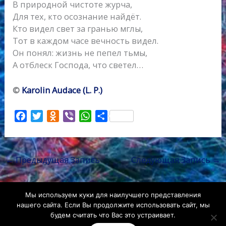
В природной чистоте журча,
Для тех, кто осознание найдёт.
Кто видел свет за гранью мглы,
Тот в каждом часе вечность видел.
Он понял: жизнь не пепел тьмы,
А отблеск Господа, что светел…
©
Karolin Audace (L. P.)
F
T
O
V
W
О
a
w
d
i
h
т
c
i
n
b
a
п
e
t
o
e
t
р
←
Предыдущая Запись
Следующая Запись
→
b
t
k
r
s
а
o
e
l
A
в
o
r
a
p
и
Мы используем куки для наилучшего представления
k
s
p
т
нашего сайта. Если Вы продолжите использовать сайт, мы
s
ь
будем считать что Вас это устраивает.
n