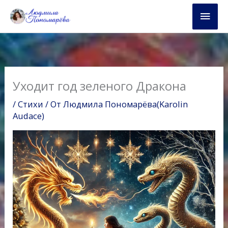
Перейти
Глав
к
содержимому
мен
Уходит год зеленого Дракона
/
Стихи
/ От
Людмила Пономарёва(Karolin
Audace)