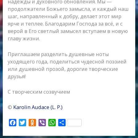
надежды и духовного обновления. Мы —
продолжатели Божьего замысла, и каждый наш
шаг, направленный к добру, делает этот мир
ярче и теплее. Благодарим Господа за всё, и с
верой в Его светлый замысел вступаем в новую
главу жизни.
Приглашаем разделить душевные ноты
уходящего года, поделиться чудесной поэзией
или душевной прозой, дорогие творческие
друзья!
С творческим созвучием
©
Karolin Audace (L. P.)
F
T
O
V
W
О
a
w
d
i
h
т
c
i
n
b
a
п