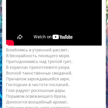
Влюбляясь в утренний рассвет,
В бескрайность пенящего моря,
Приподнимаясь над тропой сует,
В кораллах прихотливого узора.
Волной таинственных свиданий,
Причалом зарождавшейся зари,
Господних в чистоте посланий,
Глаз радуют роскошные дары.
Порывом освежающего бриза,
Доносится волшебный аромат,
Сиянием зеркального сюрприза,