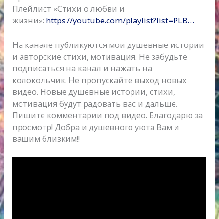
Плейлист «Стихи о любви и
жизни»:
https://youtube.com/playlist?list=PLB…
На канале публикуются мои душевные истории
и авторские стихи, мотивация. Не забудьте
подписаться на канал и нажать на
колокольчик. Не пропускайте выход новых
видео. Новые душевные истории, стихи,
мотивация будут радовать вас и дальше.
Пишите комментарии под видео. Благодарю за
просмотр! Добра и душевного уюта Вам и
вашим близким!!