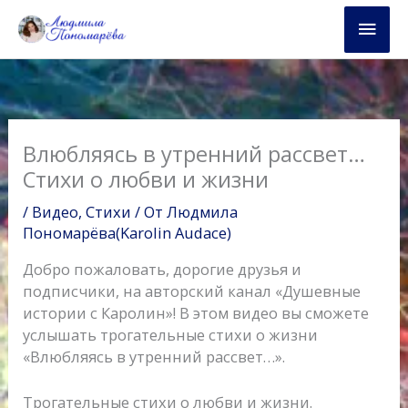
Перейти
Глав
к
содержимому
мен
Влюбляясь в утренний рассвет…
Cтихи о любви и жизни
/
Видео
,
Стихи
/ От
Людмила
Пономарёва(Karolin Audace)
Добро пожаловать, дорогие друзья и
подписчики, на авторский канал «Душевные
истории с Каролин»! В этом видео вы сможете
услышать трогательные стихи о жизни
«Влюбляясь в утренний рассвет…».
Трогательные стихи о любви и жизни.