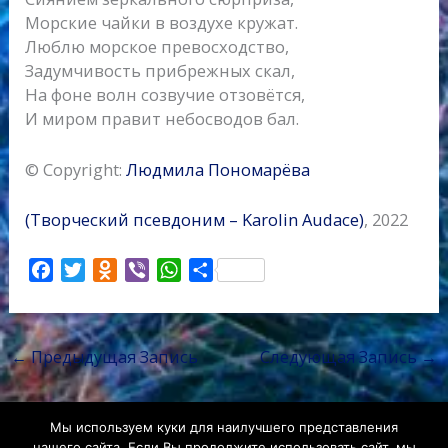
Морские чайки в воздухе кружат.
Люблю морское превосходство,
Задумчивость прибрежных скал,
На фоне волн созвучие отзовётся,
И миром правит небосводов бал.
© Copyright:
Людмила Пономарёва
(Творческий псевдоним –
Karolin Audace)
, 2022
F
T
O
V
W
О
a
w
d
i
h
т
c
i
n
b
a
п
e
t
o
e
t
р
←
Предыдущая Запись
Следующая Запись
→
b
t
k
r
s
а
o
e
l
A
в
o
r
a
p
и
Мы используем куки для наилучшего представления
k
s
p
т
нашего сайта. Если Вы продолжите использовать сайт, мы