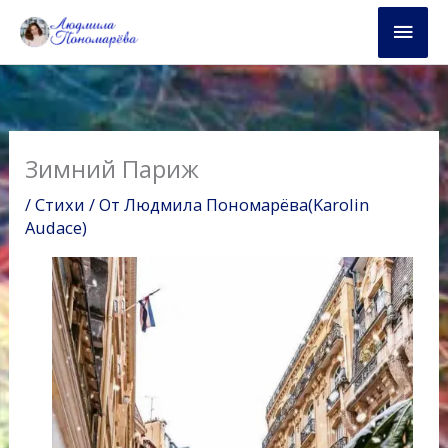
Перейти
Глав
к
содержимому
мен
Зимний Париж
/
Стихи
/ От
Людмила Пономарёва(Karolin
Audace)