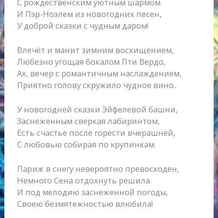
С рождественским уютным шармом
И Пэр-Ноэлем из новогодних песен,
У доброй сказки с чудным даром!
Влечёт и манит зимним восхищением,
Любезно угощая бокалом Пти Вердо,
Ах, вечер с романтичным наслаждением,
Приятно голову скружило чудное вино..
У новогодней сказки Эйфелевой башни,
Заснеженным сверкая лабиринтом,
Есть счастье после горести вчерашней,
С любовью собирая по крупинкам.
Париж в снегу невероятно превосходен,
Немного Сена отдохнуть решила
И под мелодию заснеженной погоды,
Своею безмятежностью влюбила!