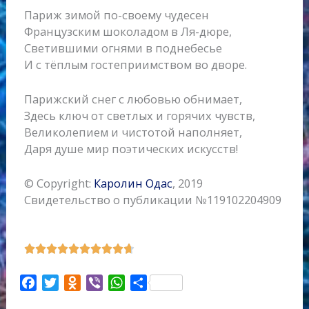
Париж зимой по-своему чудесен
Французским шоколадом в Ля-дюре,
Светившими огнями в поднебесье
И с тёплым гостеприимством во дворе.
Парижский снег с любовью обнимает,
Здесь ключ от светлых и горячих чувств,
Великолепием и чистотой наполняет,
Даря душе мир поэтических искусств!
© Copyright:
Каролин Одас
, 2019
Свидетельство о публикации №119102204909
О










ц
F
T
O
V
W
е
О
a
w
d
i
h
н
т