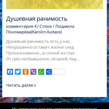
Душевная ранимость
комментария 4
/
Стихи
/
Людмила
Пономарёва(Karolin Audace)
Душевная ранимость есть у нас,
Непрошенно оставит жизни след
Проникновенно.., и слезой из глаз
От грёз несбывшихся, печалей, бед…
F
T
O
V
W
О
a
w
d
i
h
т
c
i
n
b
a
п
Читать далее »
e
t
o
e
t
р
b
t
k
r
s
а
o
e
l
A
в
o
r
a
p
и
Мы используем куки для наилучшего представления