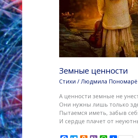
Земные ценности
Стихи
/
Людмила Пономарёва
А ценности земные не унес
Они нужны лишь только зде
Пытаемся иметь, забыв се
И сердце плачет от неуютн