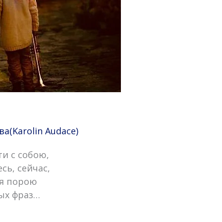
(Karolin Audace)
ти с собою,
сь, сейчас,
бя порою
ых фраз…