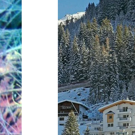
блаженством
нас
чарует