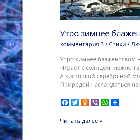
Утро зимнее блажен
комментария 3
/
Стихи
/
Лю
Утро зимнее блаженством н
Играет с солнцем нежно та
А кисточкой серебряной мо
Природой наслаждаться на
F
T
O
V
W
О
a
w
d
i
h
т
c
i
n
b
a
п
Читать далее »
e
t
o
e
t
р
b
t
k
r
s
а
o
e
l
A
в