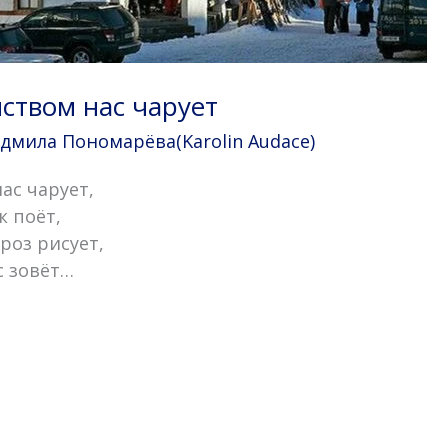
ством нас чарует
дмила Пономарёва(Karolin Audace)
ас чарует,
к поёт,
роз рисует,
с зовёт…