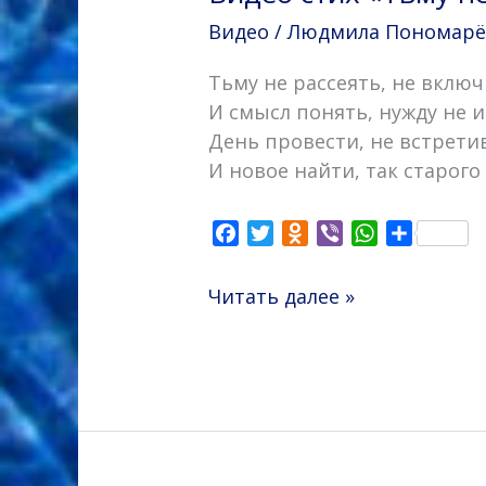
Видео
/
Людмила Пономарёва
Тьму не рассеять, не вклю
И смысл понять, нужду не 
День провести, не встрети
И новое найти, так старого
F
T
O
V
W
О
a
w
d
i
h
т
c
i
n
b
a
п
Читать далее »
e
t
o
e
t
р
b
t
k
r
s
а
o
e
l
A
в
o
r
a
p
и
k
s
p
т
s
ь
n