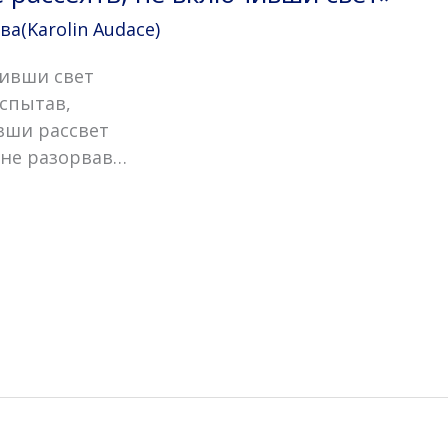
(Karolin Audace)
чивши свет
испытав,
вши рассвет
 не разорвав…