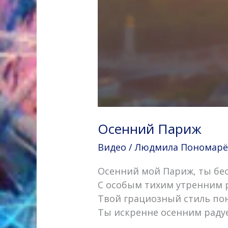
Осенний Париж
Видео
/
Людмила Пономарёва
Осенний мой Париж, ты бе
С особым тихим утренним 
Твой грациозный стиль пон
Ты искренне осенним рад