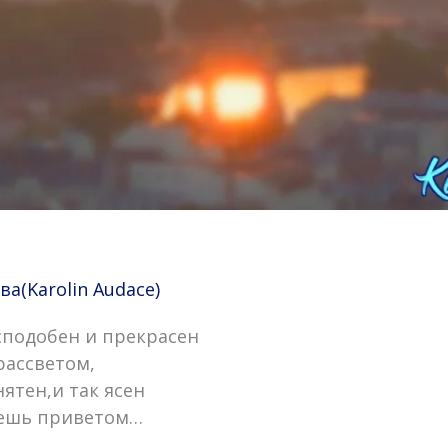
(Karolin Audace)
сподобен и прекрасен
рассветом,
ятен,и так ясен
уешь приветом…