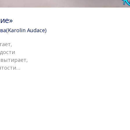
кие»
(Karolin Audace)
тает,
адости
 вытирает,
ятости…