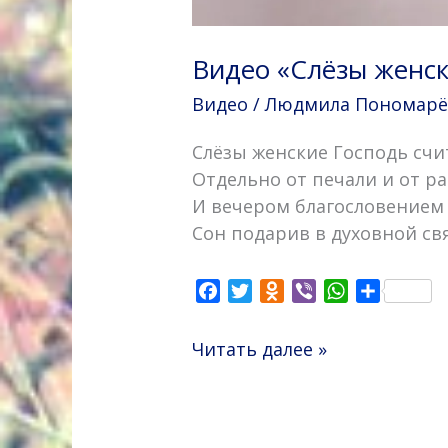
Видео «Слёзы женс
Видео
/
Людмила Пономарёва
Слёзы женские Господь счи
Отдельно от печали и от р
И вечером благословением
Сон подарив в духовной св
F
T
O
V
W
О
a
w
d
i
h
т
c
i
n
b
a
п
Читать далее »
e
t
o
e
t
р
b
t
k
r
s
а
o
e
l
A
в
o
r
a
p
и