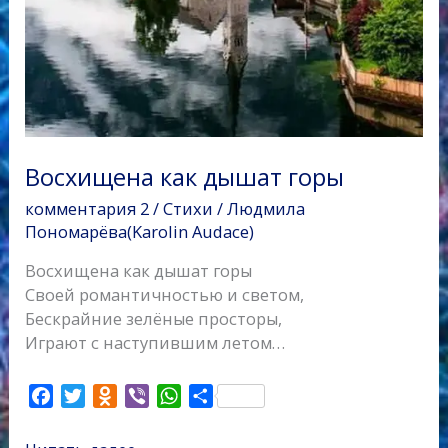
Восхищена как дышат горы
комментария 2
/
Стихи
/
Людмила
Пономарёва(Karolin Audace)
Восхищена как дышат горы
Своей романтичностью и светом,
Бескрайние зелёные просторы,
Играют с наступившим летом…
F
T
O
V
W
О
a
w
d
i
h
т
c
i
n
b
a
п