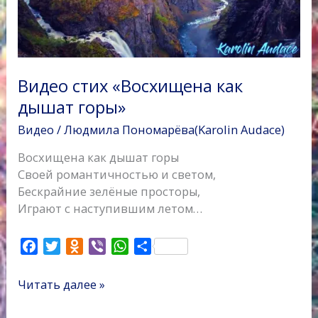
Видео стих «Восхищена как
дышат горы»
Видео
/
Людмила Пономарёва(Karolin Audace)
Восхищена как дышат горы
Своей романтичностью и светом,
Бескрайние зелёные просторы,
Играют с наступившим летом…
F
T
O
V
W
О
a
w
d
i
h
т
c
i
n
b
a
п
Читать далее »
e
t
o
e
t
р
b
t
k
r
s
а