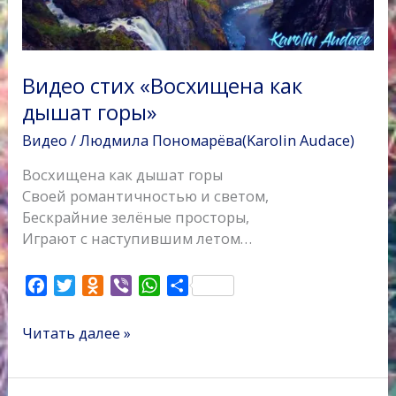
Видео стих «Восхищена как
дышат горы»
Видео
/
Людмила Пономарёва(Karolin Audace)
Восхищена как дышат горы
Своей романтичностью и светом,
Бескрайние зелёные просторы,
Играют с наступившим летом…
F
T
O
V
W
О
a
w
d
i
h
т
c
i
n
b
a
п
Читать далее »
e
t
o
e
t
р
b
t
k
r
s
а
o
e
l
A
в