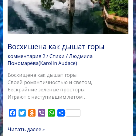
Восхищена как дышат горы
комментария 2
/
Стихи
/
Людмила
Пономарёва(Karolin Audace)
Восхищена как дышат горы
Своей романтичностью и светом,
Бескрайние зелёные просторы,
Играют с наступившим летом…
F
T
O
V
W
О
a
w
d
i
h
т
c
i
n
b
a
п
Читать далее »
e
t
o
e
t
р