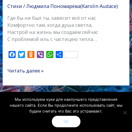
Стихи
/
Людмила Пономарёва(Karolin Audace)
Где бы ни был ты, зависит всё от нас
Комфортно там, когда душа светла,
Настрой на жизнь мы создаём сейчас
С проблемой иль с частицею тепла…
F
T
O
V
W
О
a
w
d
i
h
т
c
i
n
b
a
п
Читать далее »
e
t
o
e
t
р
b
t
k
r
s
а
o
e
l
A
в
o
r
a
p
и
Мы используем куки для наилучшего представления
k
s
p
т
нашего сайта. Если Вы продолжите использовать сайт, мы
s
ь
будем считать что Вас это устраивает.
n
Copyright 2026
Karolin Audace
|
Credits
Ok
i