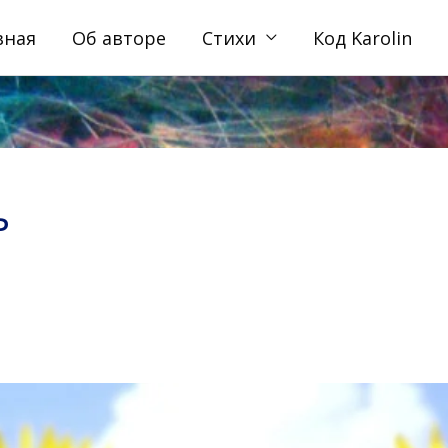
вная
Об авторе
Стихи
Код Karolin
ь