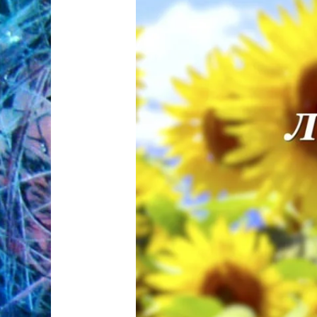
«Улыбнулось
лето»