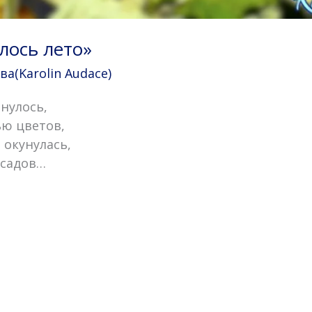
лось лето»
(Karolin Audace)
бнулось,
ью цветов,
 окунулась,
 садов…