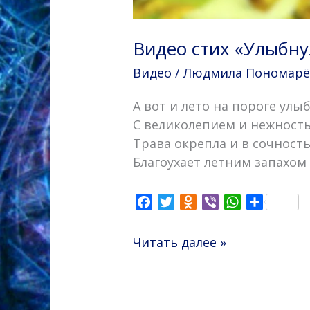
Видео стих «Улыбну
Видео
/
Людмила Пономарёва
А вот и лето на пороге улы
С великолепием и нежност
Трава окрепла и в сочность
Благоухает летним запахом
F
T
O
V
W
О
a
w
d
i
h
т
c
i
n
b
a
п
Читать далее »
e
t
o
e
t
р
b
t
k
r
s
а
o
e
l
A
в
o
r
a
p
и