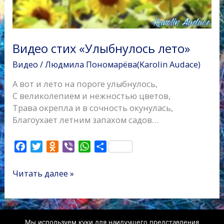
Видео стих «Улыбнулось лето»
Видео
/
Людмила Пономарёва(Karolin Audace)
А вот и лето на пороге улыбнулось,
С великолепием и нежностью цветов,
Трава окрепла и в сочность окунулась,
Благоухает летним запахом садов…
F
T
O
V
W
О
a
w
d
i
h
т
c
i
n
b
a
п
Читать далее »
e
t
o
e
t
р
b
t
k
r
s
а
o
e
l
A
в
o
r
a
p
и
Мы используем куки для наилучшего представления