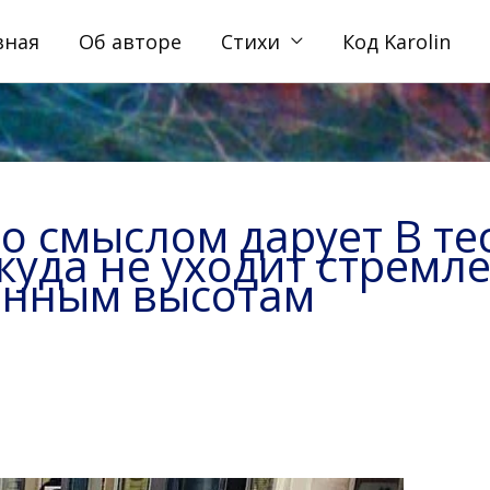
вная
Об авторе
Стихи
Код Karolin
о смыслом дарует В т
куда не уходит стремл
енным высотам