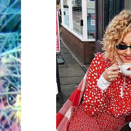
Зрелая
молодость