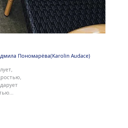
дмила Пономарёва(Karolin Audace)
лует,
дростью,
 дарует
стью…