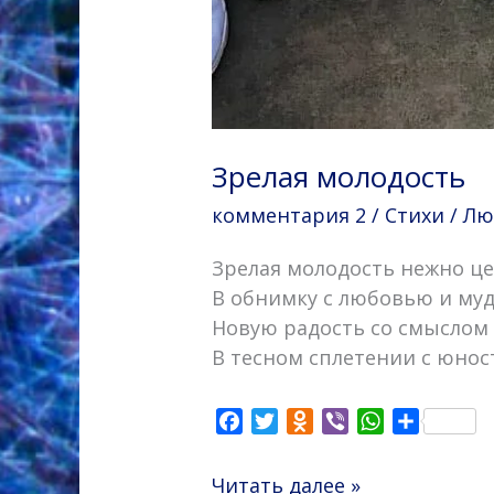
Зрелая молодость
комментария 2
/
Стихи
/
Лю
Зрелая молодость нежно це
В обнимку с любовью и му
Новую радость со смыслом
В тесном сплетении с юно
F
T
O
V
W
О
a
w
d
i
h
т
c
i
n
b
a
п
Читать далее »