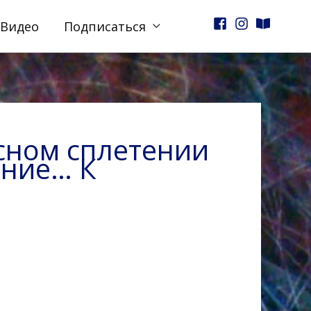
Видео
Подписаться
есном сплетении
ение… К