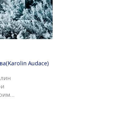
(Karolin Audace)
олин
ои
воим…