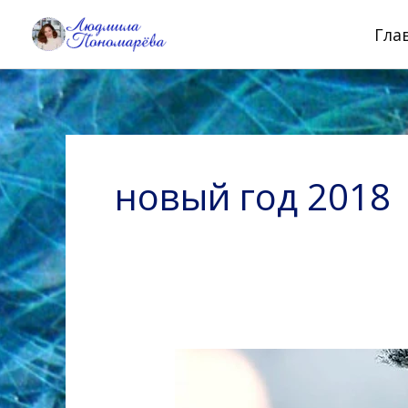
Перейти
Гла
к
содержимому
новый год 2018
С
Новым