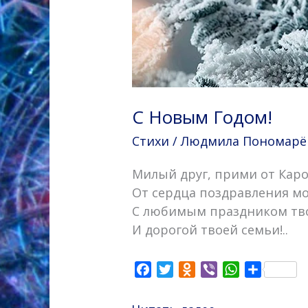
С Новым Годом!
Стихи
/
Людмила Пономарёва
Милый друг, прими от Кар
От сердца поздравления м
С любимым праздником т
И дорогой твоей семьи!..
F
T
O
V
W
О
a
w
d
i
h
т
c
i
n
b
a
п