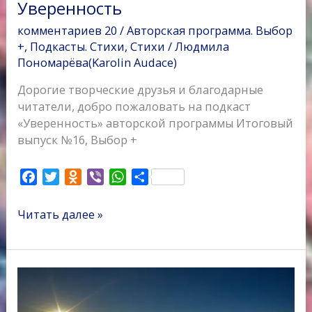
Уверенность
комментариев 20
/
Авторская программа. Выбор
+
,
Подкасты. Стихи
,
Стихи
/
Людмила
Пономарёва(Karolin Audace)
Дорогие творческие друзья и благодарные
читатели, добро пожаловать на подкаст
«Уверенность» авторской программы Итоговый
выпуск №16, Выбор +
F
T
O
V
W
О
a
w
d
i
h
т
c
i
n
b
a
п
Читать далее »
e
t
o
e
t
р
b
t
k
r
s
а
o
e
l
A
в
Вечер
o
r
a
p
и
у
k
s
p
т
моря
s
ь