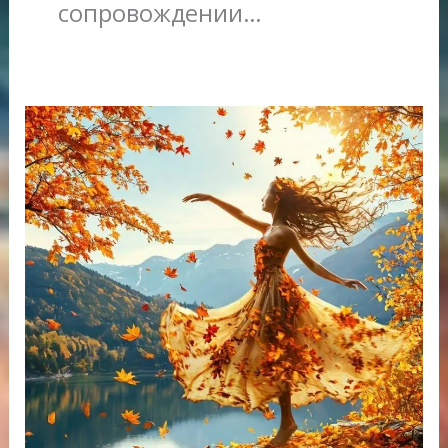
сопровождении…
Листья
парят…