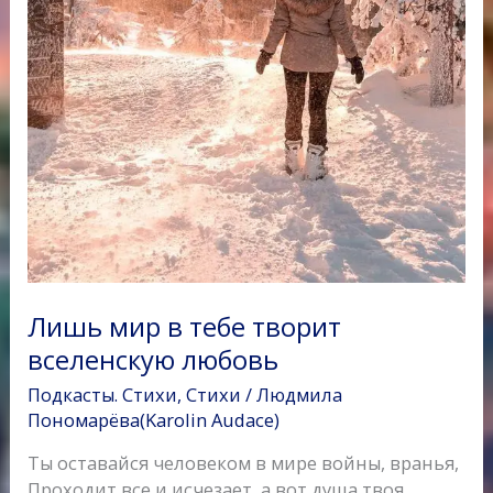
Лишь мир в тебе творит
вселенскую любовь
Подкасты. Стихи
,
Стихи
/
Людмила
Пономарёва(Karolin Audace)
Ты оставайся человеком в мире войны, вранья,
Проходит все и исчезает, а вот душа твоя…