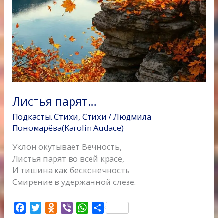
Листья парят…
Подкасты. Стихи
,
Стихи
/
Людмила
Пономарёва(Karolin Audace)
Уклон окутывает Вечность,
Листья парят во всей красе,
И тишина как бесконечность
Смирение в удержанной слезе.
F
T
O
V
W
О