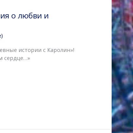
ия о любви и
)
евные истории с Каролин»!
м сердце…»