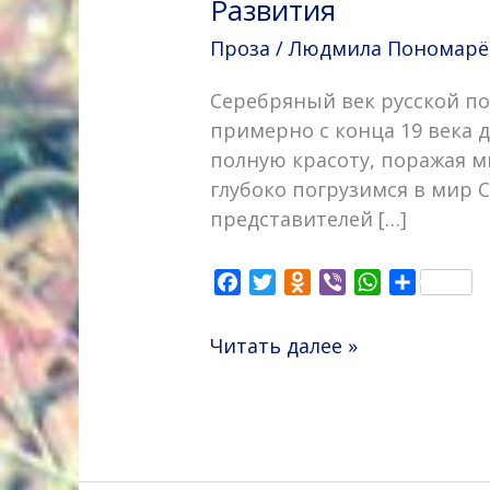
Развития
Проза
/
Людмила Пономарёва
Серебряный век русской п
примерно с конца 19 века д
полную красоту, поражая м
глубоко погрузимся в мир 
представителей […]
F
T
O
V
W
О
a
w
d
i
h
т
c
i
n
b
a
п
Читать далее »
e
t
o
e
t
р
b
t
k
r
s
а
o
e
l
A
в
o
r
a
p
и
k
s
p
т