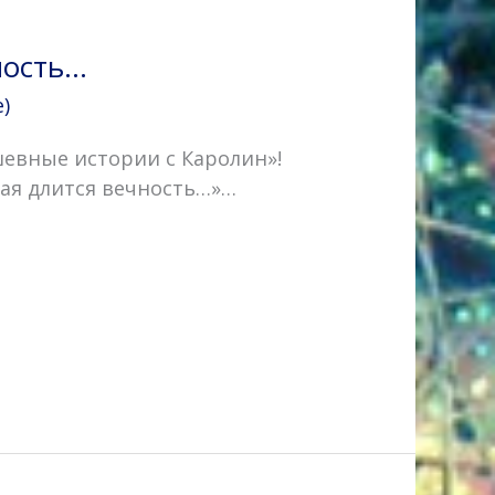
ность…
)
шевные истории с Каролин»!
ая длится вечность…»…