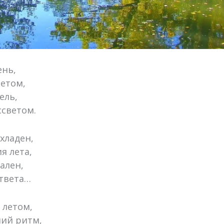
нь,
летом,
ель,
светом.
хладен,
я лета,
чален,
ответа…
 летом,
ний ритм,