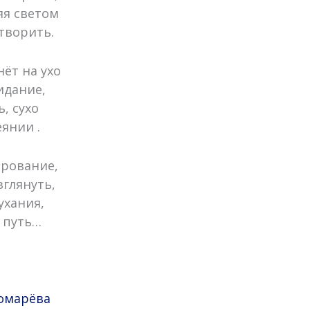
яя светом
творить.
ёт на ухо
идание,
, сухо
янии .
арование,
зглянуть,
ухания,
 путь…
омарёва