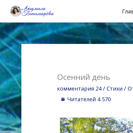
Перейти
Гла
к
содержимому
Осенний день
комментария 24
/
Стихи
/ О
Читателей
4 570