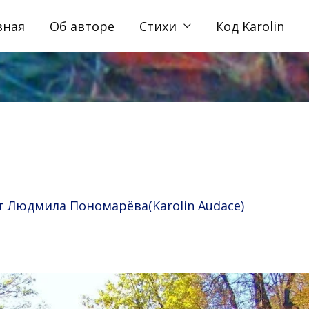
вная
Об авторе
Стихи
Код Karolin
т
Людмила Пономарёва(Karolin Audace)