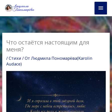
Перейти
Глав
к
содержимому
мен
Что остаётся настоящим для
меня?
/
Стихи
/ От
Людмила Пономарёва(Karolin
Audace)