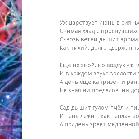
Уж царствует июнь в сиянь
Снимая хлад с проснувшихс
Сквозь ветви дышит арома
Как тихий, долго сдержанн
Ещё не зной, но воздух уж г
И в каждом звуке зрелости 
А день ещё капризен и ран
Не зная ни пределов, ни до
Сад дышит гулом пчёл и т
И тень лежит, как тёплая во
А полдень зреет медленной