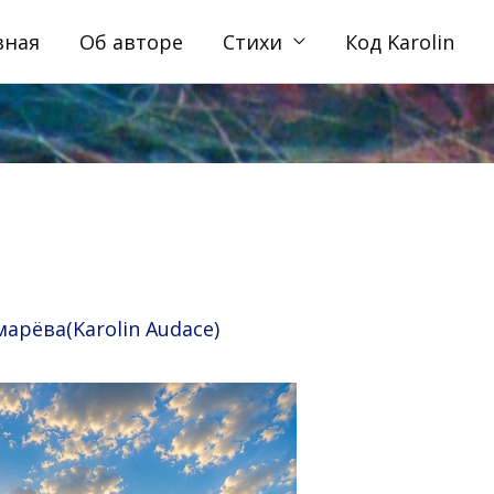
вная
Об авторе
Стихи
Код Karolin
рёва(Karolin Audace)