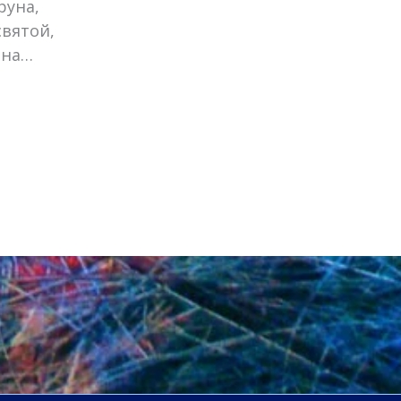
руна,
святой,
ена…