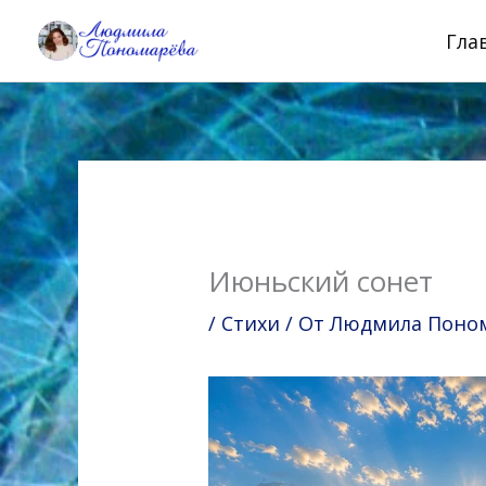
Перейти
Гла
к
содержимому
Июньский сонет
/
Стихи
/ От
Людмила Понома