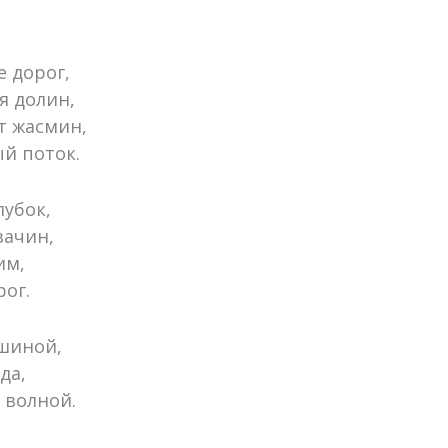
е дорог,
я долин,
т жасмин,
ый поток.
лубок,
зачин,
им,
рог.
ишиной,
да,
 волной.