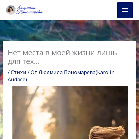
Перейти
Глав
к
содержимому
мен
Нет места в моей жизни лишь
для тех…
/
Стихи
/ От
Людмила Пономарёва(Karolin
Audace)