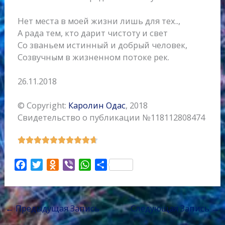
Нет места в моей жизни лишь для тех..,
А рада тем, кто дарит чистоту и свет
Со званьем истинный и добрый человек,
Созвучным в жизненном потоке рек.
26.11.2018
© Copyright:
Каролин Одас
, 2018
Свидетельство о публикации №118112808474
О










ц
F
T
O
V
W
е
О
a
w
d
i
h
н
т
c
i
n
b
a
к
п
e
t
o
e
t
а
р
←
Предыдущая Запись
Следующая Запись
→
b
t
k
r
s
9
а
.