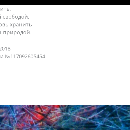
ить,
 свободой,
овь хранить
ы природой…
 2018
ии №117092605454