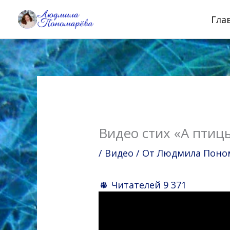
Перейти
Гла
к
содержимому
Видео стих «А птиц
/
Видео
/ От
Людмила Понома
Читателей
9 371