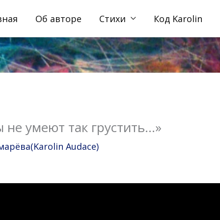
вная
Об авторе
Стихи
Код Karolin
ы не умеют так грустить…»
рёва(Karolin Audace)