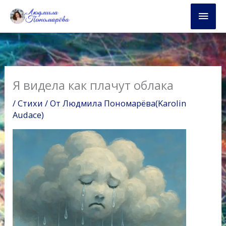
Перейти
Глав
к
содержимому
мен
Я видела как плачут облака
/
Стихи
/ От
Людмила Пономарёва(Karolin
Audace)