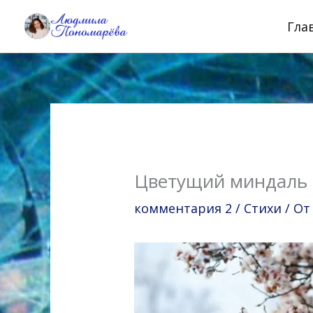
Перейти
Гла
к
содержимому
Цветущий миндаль
комментария 2
/
Стихи
/ О