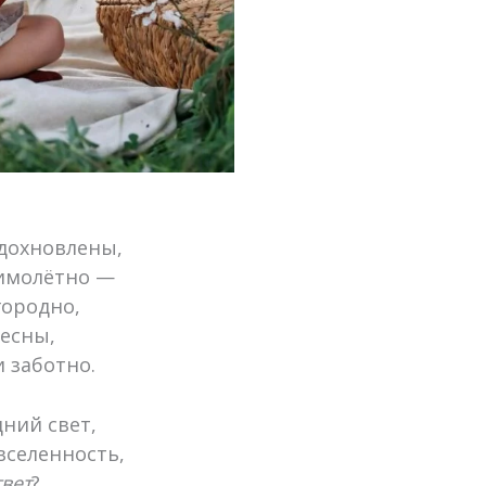
дохновлены,
имолётно —
городно,
есны,
 заботно.
дний свет,
вселенность,
твет
?