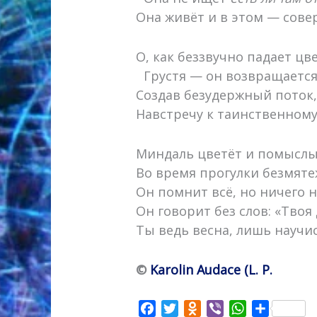
Она живёт и в этом — сове
О, как беззвучно падает цв
Грустя — он возвращается 
Создав безудержный поток
Навстречу к таинственному
Миндаль цветёт и помыслы
Во время прогулки безмяте
Он помнит всё, но ничего 
Он говорит без слов: «Тво
Ты ведь весна, лишь научи
©
Karolin Audace (L. P.
F
T
O
V
W
О