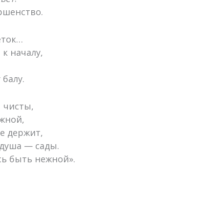
ршенство.
еток…
к началу,
,
 балу.
 чисты,
жной,
не держит,
я душа — сады.
сь быть нежной».