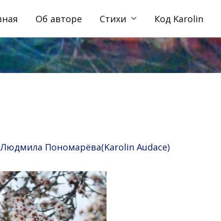
вная
Об авторе
Стихи
Код Karolin
т
Людмила Пономарёва(Karolin Audace)