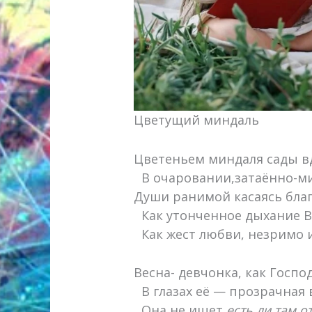
Цветущий миндаль
Цветеньем миндаля сады в
В очаровании,затаённо-м
Души ранимой касаясь бла
Как утонченное дыхание В
Как жест любви, незримо и
Весна- девчонка, как Госпо
В глазах её — прозрачная 
Она не ищет
есть ли там о