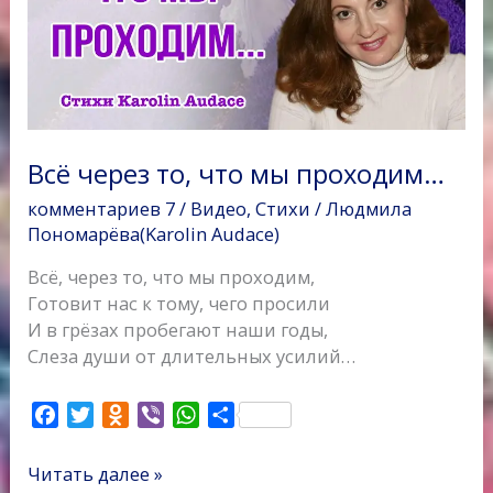
мы
i
проходим…
k
i
Всё через то, что мы проходим…
комментариев 7
/
Видео
,
Стихи
/
Людмила
Пономарёва(Karolin Audace)
Всё, через то, что мы проходим,
Готовит нас к тому, чего просили
И в грёзах пробегают наши годы,
Слеза души от длительных усилий…
F
T
O
V
W
О
a
w
d
i
h
т
c
i
n
b
a
п
Читать далее »