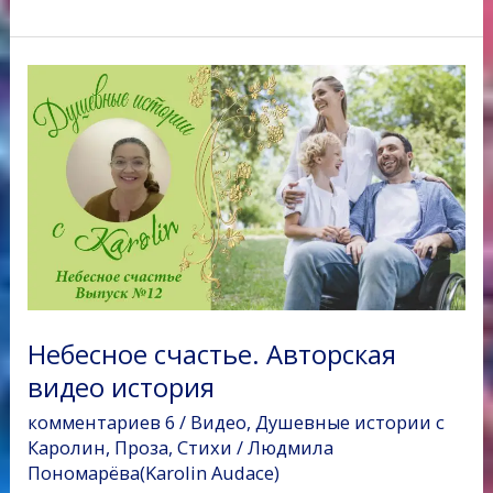
e
t
o
e
t
р
b
t
k
r
s
а
o
e
l
A
в
Небесное
o
r
a
p
и
счастье.
k
s
p
т
Авторская
s
ь
видео
n
история
i
k
i
Небесное счастье. Авторская
видео история
комментариев 6
/
Видео
,
Душевные истории с
Каролин
,
Проза
,
Стихи
/
Людмила
Пономарёва(Karolin Audace)