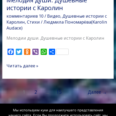
истории с Каролин
комментариев 10
/
Видео
,
Душевные истории с
Каролин
,
Стихи
/
Людмила Пономарёва(Karolin
Audace)
Мелодии души. Душевные истории с Каролин
F
T
O
V
W
О
a
w
d
i
h
т
c
i
n
b
a
п
Читать далее »
e
t
o
e
t
р
b
t
k
r
s
а
o
e
l
A
в
o
r
a
p
и
1
2
…
15
Далее
→
k
s
p
т
s
ь
n
Мы используем куки для наилучшего представления
i
нашего сайта. Если Вы продолжите использовать сайт, мы