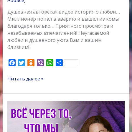
Audace)
Душевная авторская видео история о любви…
Миллионер попал в аварию и вышел из комы
благодаря только… Приятного просмотра и
незабываемых впечатлений! Неугасаемой
любви и душевного уюта Вам и вашим
близким!
F
T
O
V
W
О
a
w
d
i
h
т
c
i
n
b
a
п
Читать далее »
e
t
o
e
t
р
b
t
k
r
s
а
o
e
l
A
в
Всё
o
r
a
p
и
через
k
s
p
т
то,
s
ь
что
n