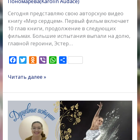
Пономарёва(Karolin Audace)
Сегодня представляю свою авторскую видео
книгу «Мир сердцем». Первый фильм включает
10 глав книги, продолжение в следующих
фильмах. Большие испытания выпали на долю,
главной героини, Эстер…
F
T
O
V
W
О
a
w
d
i
h
т
c
i
n
b
a
п
Читать далее »
e
t
o
e
t
р
b
t
k
r
s
а
o
e
l
A
в
Невидимый
o
r
a
p
и
зритель.
k
s
p
т
Авторские
s
ь
душевные
n
истории
i