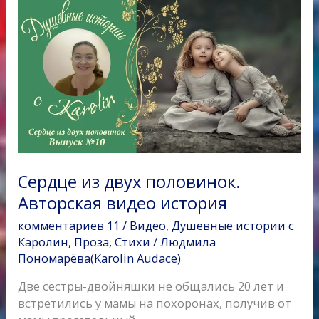
Сердце
o
r
a
p
и
из
k
s
p
т
двух
s
ь
половинок.
n
Авторская
i
видео
k
история
i
Сердце из двух половинок.
Авторская видео история
комментариев 11
/
Видео
,
Душевные истории с
Каролин
,
Проза
,
Стихи
/
Людмила
Пономарёва(Karolin Audace)
Две сестры-двойняшки не общались 20 лет и
встретились у мамы на похоронах, получив от