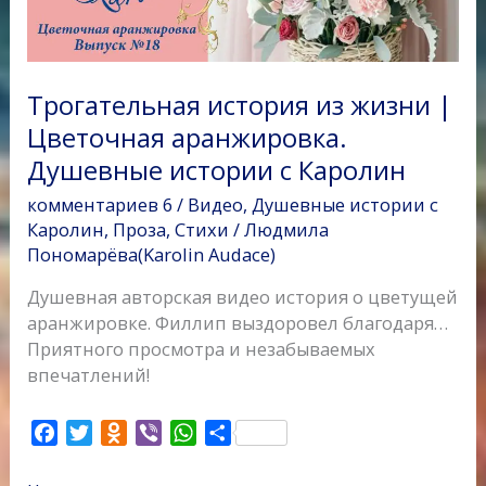
Душевные
истории
с
Каролин
Трогательная история из жизни |
Цветочная аранжировка.
Душевные истории с Каролин
комментариев 6
/
Видео
,
Душевные истории с
Каролин
,
Проза
,
Стихи
/
Людмила
Пономарёва(Karolin Audace)
Душевная авторская видео история о цветущей
аранжировке. Филлип выздоровел благодаря…
Приятного просмотра и незабываемых
впечатлений!
F
T
O
V
W
О
a
w
d
i
h
т
c
i
n
b
a
п