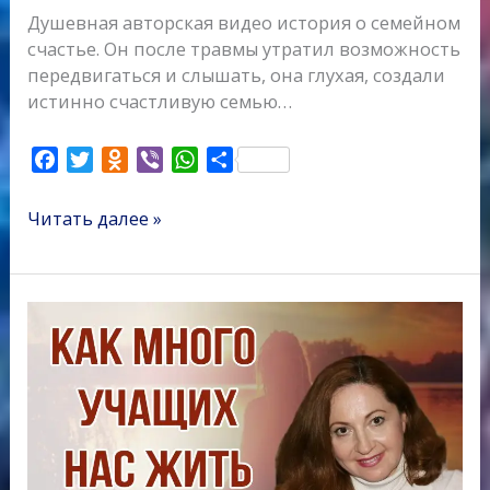
Душевная авторская видео история о семейном
счастье. Он после травмы утратил возможность
передвигаться и слышать, она глухая, создали
истинно счастливую семью…
F
T
O
V
W
О
a
w
d
i
h
т
c
i
n
b
a
п
Читать далее »
e
t
o
e
t
р
b
t
k
r
s
а
o
e
l
A
в
Как
o
r
a
p
и
много
k
s
p
т
учащих
s
ь
нас
n
жить…
i
k
i