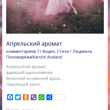
Апрельский аромат
комментариев 7
/
Видео
,
Стихи
/
Людмила
Пономарёва(Karolin Audace)
Апрельский аромат,
дарящий вдохновение
Весенней искренней души…
Чарующий закат,
F
T
O
V
W
О
a
w
d
i
h
т
c
i
n
b
a
п