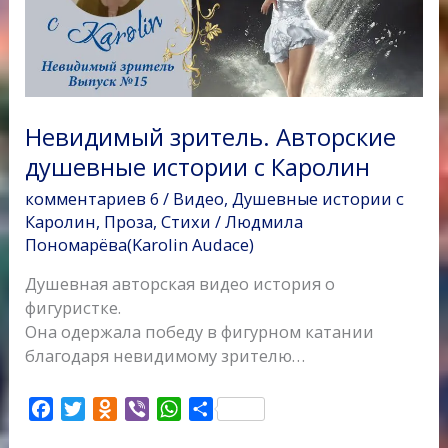
с
k
Каролин
i
Невидимый зритель. Авторские
душевные истории с Каролин
комментариев 6
/
Видео
,
Душевные истории с
Каролин
,
Проза
,
Стихи
/
Людмила
Пономарёва(Karolin Audace)
Душевная авторская видео история о
фигуристке.
Она одержала победу в фигурном катании
благодаря невидимому зрителю…
F
T
O
V
W
О
a
w
d
i
h
т