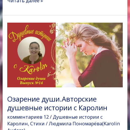
Читать далее »
e
t
o
e
t
р
b
t
k
r
s
а
o
e
l
A
в
Озарение
o
r
a
p
и
души.Авторские
k
s
p
т
душевные
s
ь
истории
n
с
i
Каролин
k
i
Озарение души.Авторские
душевные истории с Каролин
комментариев 12
/
Душевные истории с
Каролин
,
Стихи
/
Людмила Пономарёва(Karolin