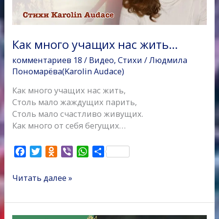
Как много учащих нас жить…
комментариев 18
/
Видео
,
Стихи
/
Людмила
Пономарёва(Karolin Audace)
Как много учащих нас жить,
Столь мало жаждущих парить,
Столь мало счастливо живущих.
Как много от себя бегущих…
F
T
O
V
W
О
a
w
d
i
h
т
c
i
n
b
a
п
Читать далее »
e
t
o
e
t
р
b
t
k
r
s
а
o
e
l
A
в