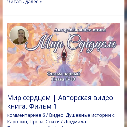
Читать далее »
e
t
o
e
t
р
b
t
k
r
s
а
o
e
l
A
в
Мир
o
r
a
p
и
сердцем
k
s
p
т
|
s
ь
Авторская
n
видео
i
книга.
k
Фильм
i
1
Мир сердцем | Авторская видео
книга. Фильм 1
комментариев 6
/
Видео
,
Душевные истории с
Каролин
,
Проза
,
Стихи
/
Людмила