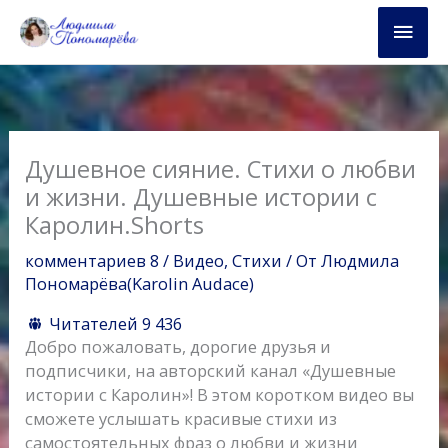
Перейти
Глав
к
содержимому
мен
Душевное сияние. Стихи о любви
и жизни. Душевные истории с
Каролин.Shorts
комментариев 8
/
Видео
,
Стихи
/ От
Людмила
Пономарёва(Karolin Audace)
Читателей
9 436
Добро пожаловать, дорогие друзья и
подписчики, на авторский канал «Душевные
истории с Каролин»! В этом коротком видео вы
сможете услышать красивые стихи из
самостоятельных фраз о любви и жизни