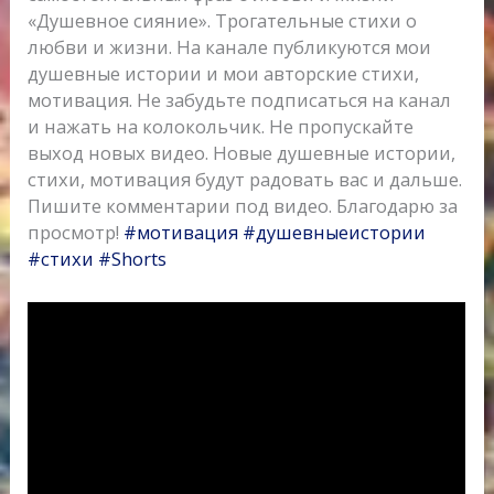
«Душевное сияние». Трогательные стихи о
любви и жизни. На канале публикуются мои
душевные истории и мои авторские стихи,
мотивация. Не забудьте подписаться на канал
и нажать на колокольчик. Не пропускайте
выход новых видео. Новые душевные истории,
стихи, мотивация будут радовать вас и дальше.
Пишите комментарии под видео. Благодарю за
просмотр!
#мотивация
#душевныеистории
#стихи
#Shorts