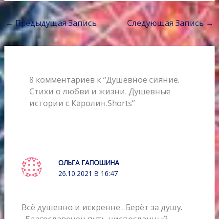
c
i
n
b
a
п
e
t
o
e
t
р
←
Предыдущая Запись
Следующая Запись
→
b
t
k
r
s
а
o
e
l
A
в
o
r
a
p
и
k
s
p
т
s
ь
8 комментариев к “Душевное сияние.
n
Стихи о любви и жизни. Душевные
i
истории с Каролин.Shorts”
k
i
ОЛЬГА ГАПОШИНА
26.10.2021 В 16:47
Всё душевно и искренне . Берёт за душу.
,,Благославенен путь ниспосланный