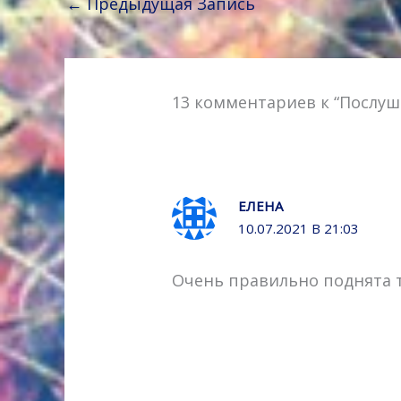
k
s
p
т
←
Предыдущая Запись
s
ь
n
i
k
13 комментариев к “Послуш
i
ЕЛЕНА
10.07.2021 В 21:03
Очень правильно поднята т