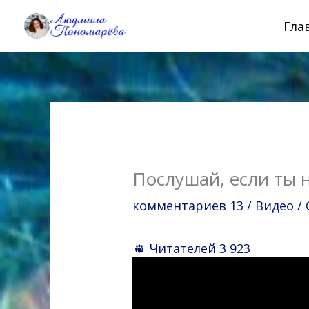
Перейти
Гла
к
содержимому
Послушай, если ты 
комментариев 13
/
Видео
/
Читателей
3 923