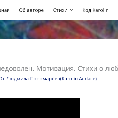
вная
Об авторе
Стихи
Код Karolin
недоволен. Мотивация. Стихи о лю
 От
Людмила Пономарёва(Karolin Audace)