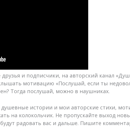
 друзья и подписчики, на авторский канал «Душ
слышать мотивацию «Послушай, если ты недовол
ен? Тогда послушай, можно в наушниках.
 душевные истории и мои авторские стихи, моти
жать на колокольчик. Не пропускайте выход нов
 будут радовать вас и дальше. Пишите коммента