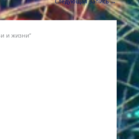
Следующая Запись
→
ви и жизни”