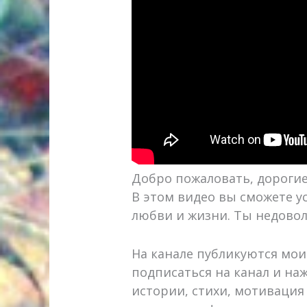
Добро пожаловать, дорогие
В этом видео вы сможете у
любви и жизни. Ты недовол
На канале публикуются мои
подписаться на канал и на
истории, стихи, мотивация