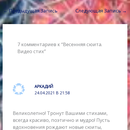
e
t
o
e
t
р
←
Предыдущая Запись
Следующая Запись
→
b
t
k
r
s
а
o
e
l
A
в
o
r
a
p
и
k
s
p
т
s
ь
7 комментариев к “Весенняя сюита.
n
Видео стих”
i
k
i
АРКАДИЙ
24.04.2021 В 21:58
Великолепно! Тронут Вашими стихами,
всегда красиво, поэтично и мудро! Пусть
вдохновения рождают новые сюиты,