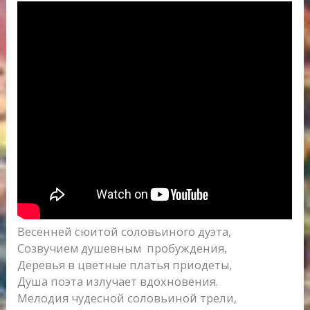
Весенней сюитой соловьиного дуэта,
Созвучием душевным пробуждения,
Деревья в цветные платья приодеты,
Душа поэта излучает вдохновения.
Мелодия чудесной соловьиной трели,