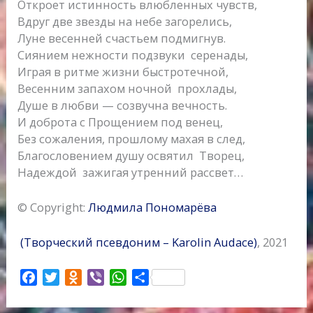
Откроет истинность влюбленных чувств,
Вдруг две звезды на небе загорелись,
Луне весенней счастьем подмигнув.
Сиянием нежности подзвуки серенады,
Играя в ритме жизни быстротечной,
Весенним запахом ночной прохлады,
Душе в любви — созвучна вечность.
И доброта с Прощением под венец,
Без сожаления, прошлому махая в след,
Благословением душу освятил Творец,
Надеждой зажигая утренний рассвет…
© Copyright:
Людмила Пономарёва
(Творческий псевдоним –
Karolin Audace)
, 2021
F
T
O
V
W
О
a
w
d
i
h
т
c
i
n
b
a
п