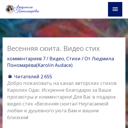
Перейти
Глав
к
содержимому
мен
Весенняя сюита. Видео стих
комментариев 7
/
Видео
,
Стихи
/ От
Людмила
Пономарёва(Karolin Audace)
Читателей
2 655
Добро пожаловать на канал авторских стихов
Каролин Одас. Искренне благодарю за Ваши
просмотры и комментарии! Для Вас в подарок
видео стих «Весенняя сюита»! Неугасаемой
любви и душевного уюта Вам и вашим
близким!