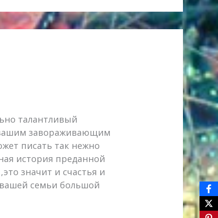
льно талантливый
и,вашим завораживающим
жет писать так нежно
ная история преданной
это значит и счастья и
м вашей семьи большой