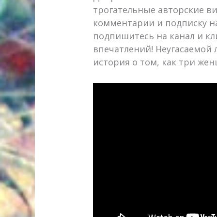
трогательные авторские ви
комментарии и подписку на
подпишитесь на канал и к
впечатлений! Неугасаемой 
история о том, как три же