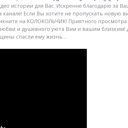
део истории для Вас. Искренне благодарю за В
 канале! Если Вы хотите не пропускать новую в
ликните на КОЛОКОЛЬЧИК! Приятного просмотра
любви и душевного уюта Вам и вашим близким!
нщины спасли ему жизнь…