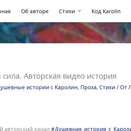
вная
Об авторе
Стихи
Код Karolin
сила. Авторская видео история
ушевные истории с Каролин
,
Проза
,
Стихи
/ От
й авторский канал
#Душевная_история_c_Карол