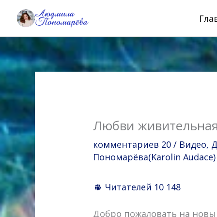
Перейти
Гла
к
содержимому
Любви живительная 
комментариев 20
/
Видео
,
Д
Пономарёва(Karolin Audace)
Читателей
10 148
Добро пожаловать на новы