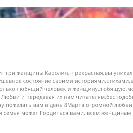
и- три женщины.Каролин,-прекрасная,вы уника
душевное состояние своими историями,стихам
,только любящий человек и женщину,любящую,мо
 Любви и передавая их нам читателям,бесподоб
чу пожелать вам в день 8Марта огромной любви ,
ся семья может Гордиться вами, всем женщина