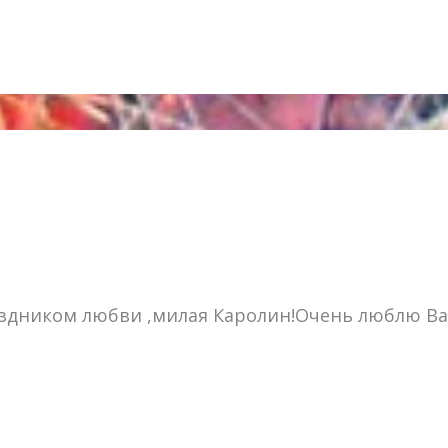
аздником любви ,милая Каролин!Очень люблю В