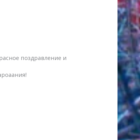
красное поздравление и
ароаания!