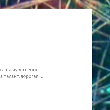
тло и чувственно!
 талант,дорогая !С