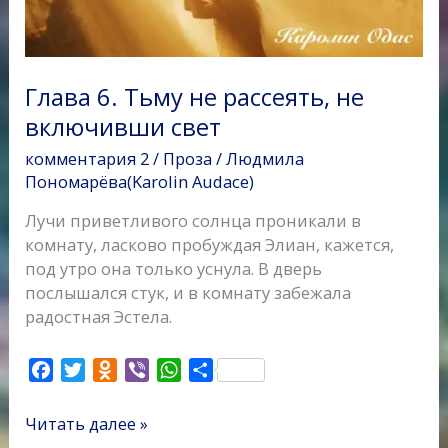
свет
Глава 6. Тьму не рассеять, не
включивши свет
комментария 2
/
Проза
/
Людмила
Пономарёва(Karolin Audace)
Лучи приветливого солнца проникали в
комнату, ласково пробуждая Элиан, кажется,
под утро она только уснула. В дверь
послышался стук, и в комнату забежала
радостная Эстела.
F
T
O
V
W
О
a
w
d
i
h
т
c
i
n
b
a
п
Читать далее »
e
t
o
e
t
р