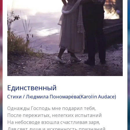
Единственный
Стихи
/
Людмила Пономарёва(Karolin Audace)
Однажды Господь мне подарил тебя,
После пережитых, нелегких испытаний
На небосводе взошла счастливая заря,
Дав свет душе и искренность признаний…