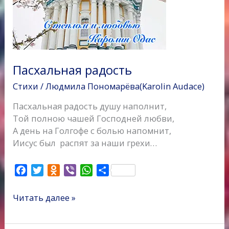
Пасхальная радость
Стихи
/
Людмила Пономарёва(Karolin Audace)
Пасхальная радость душу наполнит,
Той полною чашей Господней любви,
А день на Голгофе с болью напомнит,
Иисус был распят за наши грехи…
F
T
O
V
W
О
a
w
d
i
h
т
c
i
n
b
a
п
Читать далее »
e
t
o
e
t
р
b
t
k
r
s
а