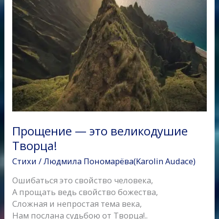
Прощение — это великодушие
Творца!
Стихи
/
Людмила Пономарёва(Karolin Audace)
Ошибаться это свойство человека,
А прощать ведь свойство божества,
Сложная и непростая тема века,
Нам послана судьбою от Творца!..