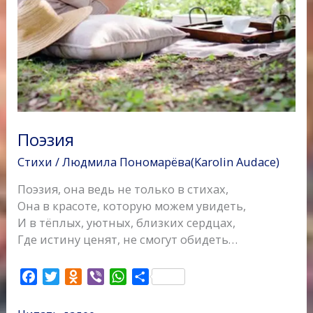
Поэзия
Стихи
/
Людмила Пономарёва(Karolin Audace)
Поэзия, она ведь не только в стихах,
Она в красоте, которую можем увидеть,
И в тёплых, уютных, близких сердцах,
Где истину ценят, не смогут обидеть…
F
T
O
V
W
О
a
w
d
i
h
т
c
i
n
b
a
п