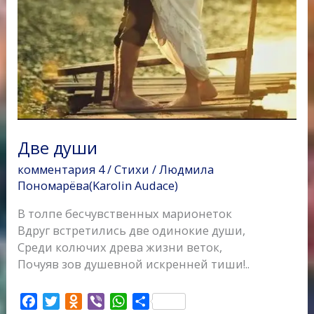
Две души
комментария 4
/
Стихи
/
Людмила
Пономарёва(Karolin Audace)
В толпе бесчувственных марионеток
Вдруг встретились две одинокие души,
Среди колючих древа жизни веток,
Почуяв зов душевной искренней тиши!..
F
T
O
V
W
О