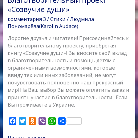
«Созвучие души»
комментария 3
/
Стихи
/
Людмила
Пономарёва(Karolin Audace)
Дорогие друзья и читатели! Присоединяйтесь к
благотворительному проекту, приобретая
книгу «Созвучие души»! Вы вносите свой вклад
в благотворительность и помощь детям с
ограниченными возможностями, которые
ввиду тех или иных заболеваний, не могут
почувствовать полноценно наш прекрасный
мир! На Ваш выбор Вы можете оплатить заказ и
принять участие в благотворительности : Если
Вы проживаете в Украине,
F
T
O
V
W
О
a
w
d
i
h
т
c
i
n
b
a
п
Читать далее »