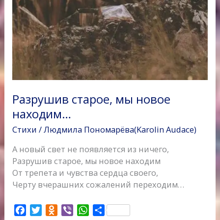
Разрушив старое, мы новое
находим…
Стихи
/
Людмила Пономарёва(Karolin Audace)
А новый свет не появляется из ничего,
Разрушив старое, мы новое находим
От трепета и чувства сердца своего,
Черту вчерашних сожалений переходим…
F
T
O
V
W
О